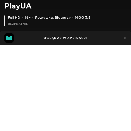
PlayUA
Full HD
16+
Rozrywka
,
Blogerzy
MGG 3.8
BEZPŁATNIE
MGG
99
32
OGLĄDAJ W APLIKACJI
3.8
Dodano do ulubionych
UDOSTĘPNIJ
Sezon 8
Facebook
Kopiuj link
ОФІЦІЙНА ТРАНСЛЯЦІЯ TRIPLE-I INITIATIVE УКРАЇНСЬКОЮ МОВОЮ
CHILDREN OF THE SUN, TALES OF KENZERA: ZAU, STELLAR BLADE — ПОРАДНИК ҐЕЙМЕРА: КВІТЕНЬ 2024
2013 - 2025
,
Ukraina
Rozrywka
,
Blogerzy
DŹWIĘK