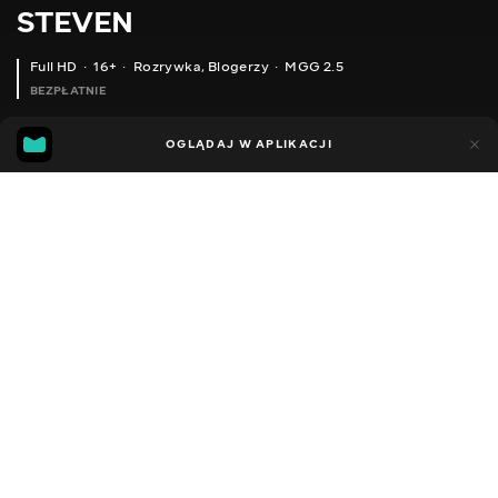
STEVEN
Full HD
16+
Rozrywka
,
Blogerzy
MGG 2.5
BEZPŁATNIE
MGG
56
38
OGLĄDAJ W APLIKACJI
2.5
Dodano do ulubionych
UDOSTĘPNIJ
Sezon 2
Facebook
Kopiuj link
СЕРІЯ 86
СЕРІЯ 85
2014 - 2024
,
Ukraina
Rozrywka
,
Blogerzy
DŹWIĘK