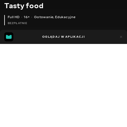
Тasty food
Full HD
16+
Gotowanie
,
Edukacyjne
BEZPŁATNIE
45
15
OGLĄDAJ W APLIKACJI
Dodano do ulubionych
UDOSTĘPNIJ
Różne
Facebook
Kopiuj link
СЕРІЯ 622
СЕРІЯ 621
2013 - 2025
,
Ukraina
Gotowanie
,
Edukacyjne
,
Blogerzy
DŹWIĘK