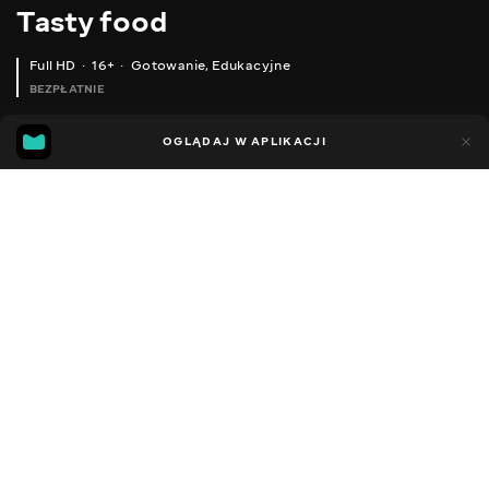
Тasty food
Full HD
16+
Gotowanie
,
Edukacyjne
BEZPŁATNIE
45
15
OGLĄDAJ W APLIKACJI
Dodano do ulubionych
UDOSTĘPNIJ
Różne
Facebook
Kopiuj link
СЕРІЯ 671
СЕРІЯ 670
2013 - 2025
,
Ukraina
Gotowanie
,
Edukacyjne
,
Blogerzy
DŹWIĘK