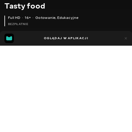
Тasty food
Full HD
16+
Gotowanie
,
Edukacyjne
BEZPŁATNIE
45
15
OGLĄDAJ W APLIKACJI
Dodano do ulubionych
UDOSTĘPNIJ
Różne
Facebook
Kopiuj link
СЕРІЯ 704
СЕРІЯ 703
2013 - 2025
,
Ukraina
Gotowanie
,
Edukacyjne
,
Blogerzy
DŹWIĘK