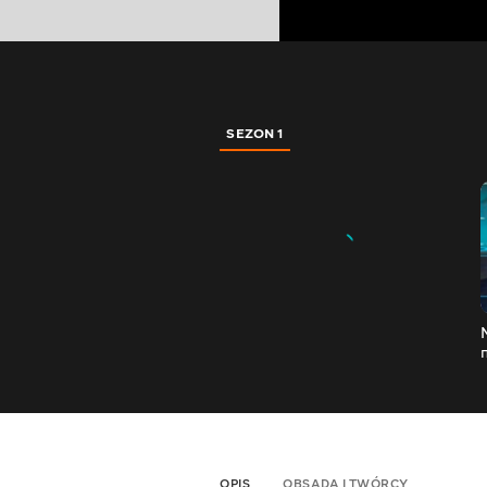
SEZON 1
OPIS
OBSADA I TWÓRCY