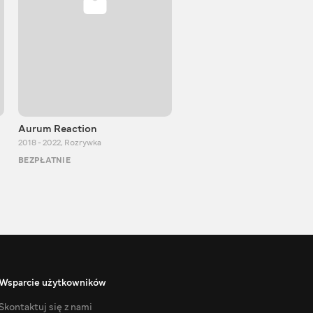
Aurum Reaction
PlayUA
2018 - 2022
,
Rozrywka
2013 - 2025
,
Rozrywka
BEZPŁATNIE
BEZPŁATNIE
Wsparcie użytkowników
Skontaktuj się z nami