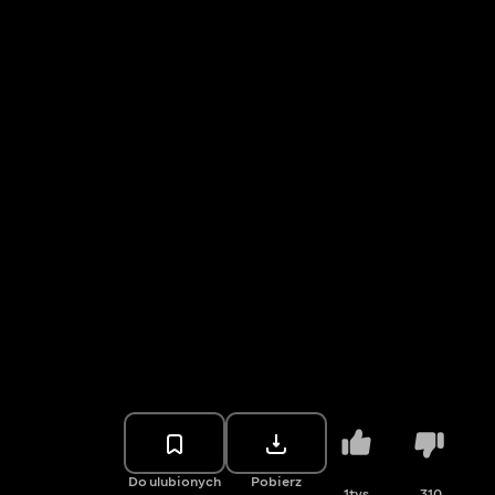
Do ulubionych
Pobierz
1tys.
310