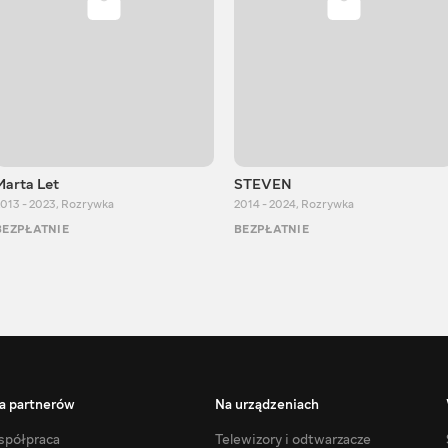
Marta Let
STEVEN
013 - 2023
,
Rozrywka
2014 - 2024
,
Rozrywka
BEZPŁATNIE
BEZPŁATNIE
a partnerów
Na urządzeniach
półpraca
Telewizory i odtwarzacze