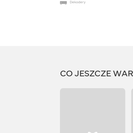
Dekodery
CO JESZCZE WA