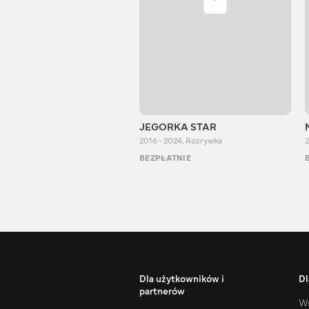
JEGORKA STAR
2016 - 2024
,
Rozrywka
2
BEZPŁATNIE
Dla użytkowników i
Dl
partnerów
Ws