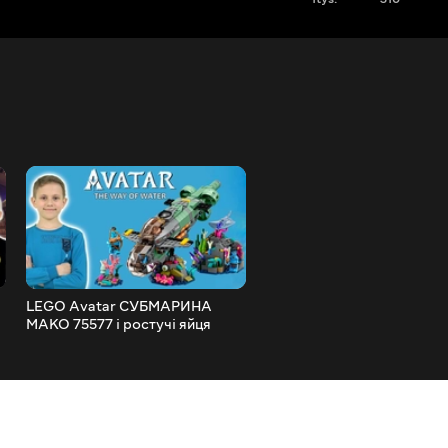
LEGO Avatar СУБМАРИНА
Веселі ROBLOX КОРАБЛІ 
.
МАКО 75577 і ростучі яйця
пошуки скарбів з друзями
динозаврів Dino EGGS