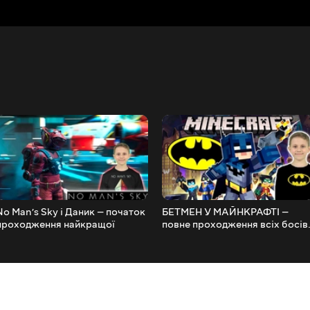
No Man’s Sky і Даник — початок
БЕТМЕН У МАЙНКРАФТІ —
проходження найкращої
повне проходження всіх босів
КОСМІЧНОЇ ГРИ в жанрі
Batman Minecraft
екшен-пригода