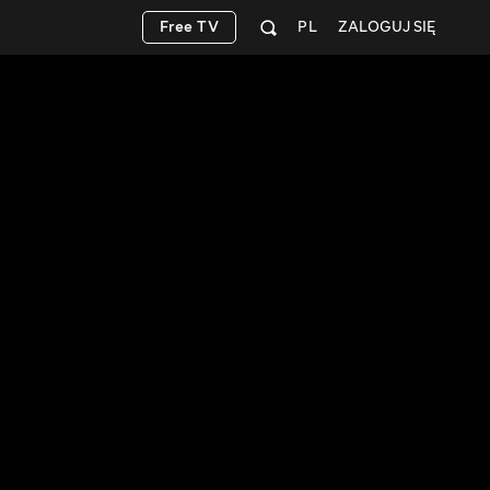
Free TV
PL
ZALOGUJ SIĘ