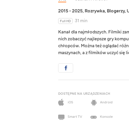
2015 - 2025
,
Rozrywka
,
Blogerzy
,
U
31 min
Full HD
Kanał dla najmłodszych. Filmiki za
nich zobaczyć najlepsze gry kompu
chłopców. Można też oglądać różne
maszynach, a z filmików uczyć się lic
DOSTĘPNE NA URZĄDZENIACH
iOS
Android
Smart TV
Konsole