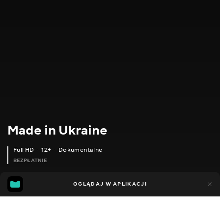
Made in Ukraine
Full HD
12+
Dokumentalne
BEZPŁATNIE
29
8
OGLĄDAJ W APLIKACJI
Dodano do ulubionych
UDOSTĘPNIJ