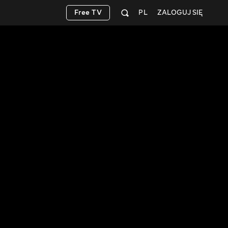
Free TV
PL
ZALOGUJ SIĘ