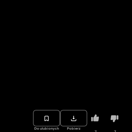
Do ulubionych
Pobierz
7
7