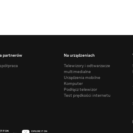
a partnerów
Na urządzeniach
półpraca
Telewizory i odtwarzacze
multimedialne
Urządzenia mobilne
Komputer
Podłącz telewizor
Test prędkości internetu