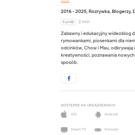
2016 - 2025
,
Rozrywka
,
Blogerzy
,
D
2 min
Full HD
Zabawny i edukacyjny wideoblog dl
rymowankami, piosenkami dla nie
odcinków, Chow i Mau, odkrywają ot
kreatywności, poznawania nowych 
sposób.
DOSTĘPNE NA URZĄDZENIACH
iOS
Android
Smart TV
Konsole