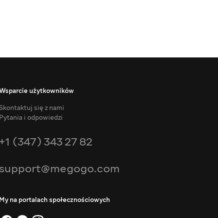
Wsparcie użytkowników
Skontaktuj się z nami
Pytania i odpowiedzi
+1 (347) 343 27 82
support@megogo.com
My na portalach społecznościowych