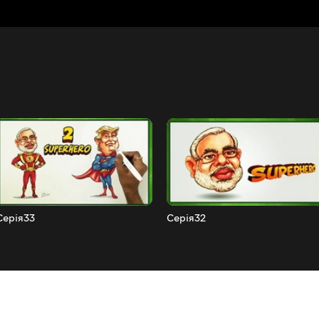
Серія33
Серія32