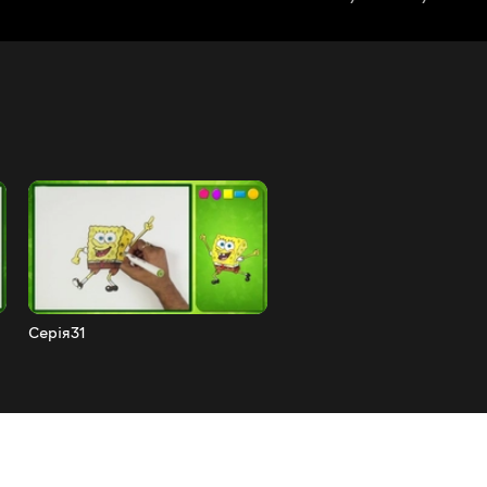
Серія31
Серія30