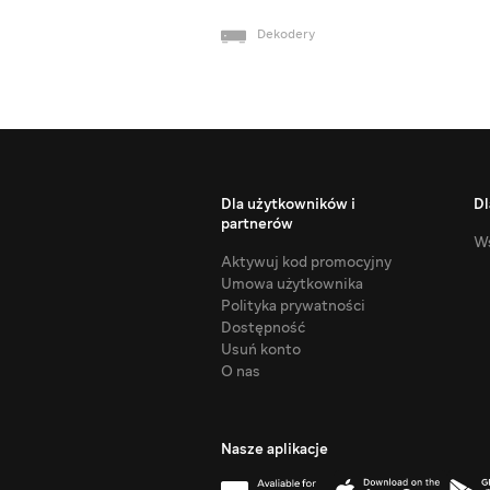
Dekodery
Dla użytkowników i
Dl
partnerów
Ws
Aktywuj kod promocyjny
Umowa użytkownika
Polityka prywatności
Dostępność
Usuń konto
O nas
Nasze aplikacje