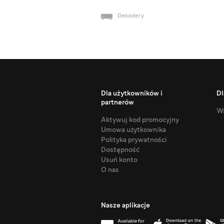
Dekodery
Dla użytkowników i
Dl
partnerów
Ws
Aktywuj kod promocyjny
Umowa użytkownika
Polityka prywatności
Dostępność
Usuń konto
O nas
Nasze aplikacje