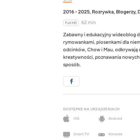
2016 - 2025
,
Rozrywka
,
Blogerzy
,
D
62 min
Full HD
Zabawny i edukacyjny wideoblog dl
rymowankami, piosenkami dla nie
odcinków, Chow i Mau, odkrywają ot
kreatywności, poznawania nowych 
sposób.
DOSTĘPNE NA URZĄDZENIACH
iOS
Android
Smart TV
Konsole