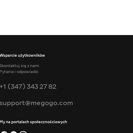
Wsparcie użytkowników
Skontaktuj się z nami
Pytania i odpowiedzi
+1 (347) 343 27 82
support@megogo.com
My na portalach społecznościowych