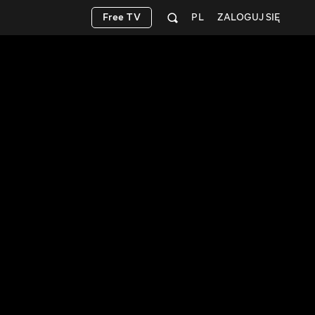
Free TV
PL
ZALOGUJ SIĘ