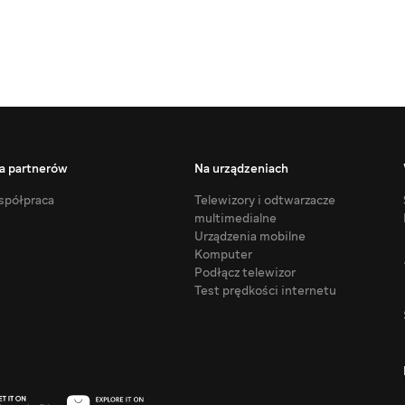
a partnerów
Na urządzeniach
półpraca
Telewizory i odtwarzacze
multimedialne
Urządzenia mobilne
Komputer
Podłącz telewizor
Test prędkości internetu