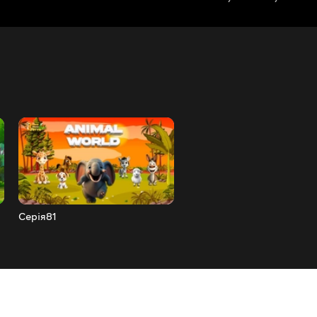
Серія81
Серія80