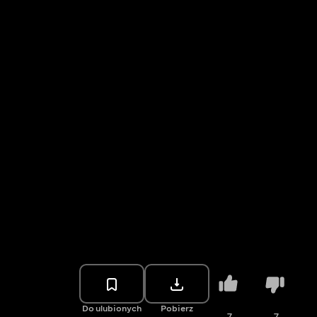
Do ulubionych
Pobierz
7
7