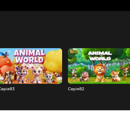
Серія83
Серія82