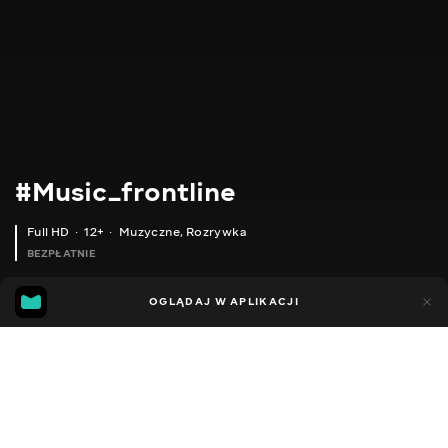
#Music_frontline
Full HD
12+
Muzyczne
,
Rozrywka
BEZPŁATNIE
4
3
OGLĄDAJ W APLIKACJI
Dodano do ulubionych
UDOSTĘPNIJ
Sezon 1
Facebook