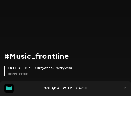
#Music_frontline
Full HD
12+
Muzyczne
,
Rozrywka
BEZPŁATNIE
4
3
OGLĄDAJ W APLIKACJI
Dodano do ulubionych
UDOSTĘPNIJ
Sezon 1
Facebook