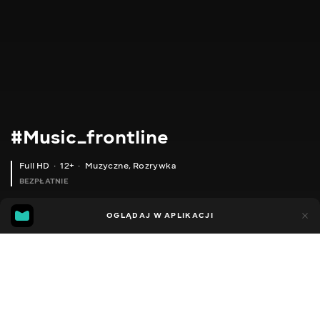
#Music_frontline
Full HD
12+
Muzyczne
,
Rozrywka
BEZPŁATNIE
4
3
OGLĄDAJ W APLIKACJI
Dodano do ulubionych
UDOSTĘPNIJ
Sezon 1
Facebook