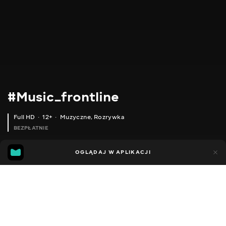
#Music_frontline
Full HD
12+
Muzyczne
,
Rozrywka
BEZPŁATNIE
4
3
OGLĄDAJ W APLIKACJI
Dodano do ulubionych
UDOSTĘPNIJ
Sezon 1
Facebook