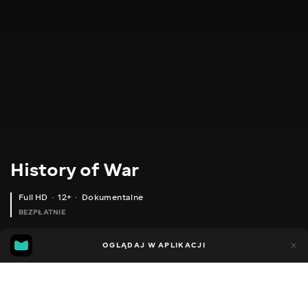
History of War
Full HD
12+
Dokumentalne
BEZPŁATNIE
54
14
OGLĄDAJ W APLIKACJI
Dodano do ulubionych
UDOSTĘPNIJ
Sezon 1