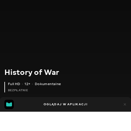
History of War
Full HD
12+
Dokumentalne
BEZPŁATNIE
54
14
OGLĄDAJ W APLIKACJI
Dodano do ulubionych
UDOSTĘPNIJ
Sezon 1