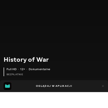
History of War
Full HD
12+
Dokumentalne
BEZPŁATNIE
54
14
OGLĄDAJ W APLIKACJI
Dodano do ulubionych
UDOSTĘPNIJ
Sezon 1