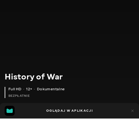
History of War
Full HD
12+
Dokumentalne
BEZPŁATNIE
54
14
OGLĄDAJ W APLIKACJI
Dodano do ulubionych
UDOSTĘPNIJ
Sezon 1