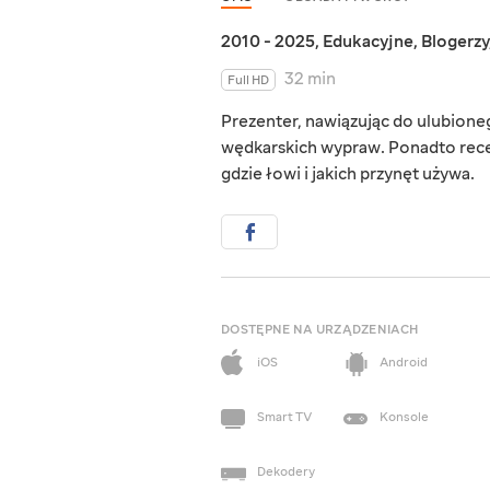
2010 - 2025
,
Edukacyjne
,
Blogerzy
32 min
Full HD
Prezenter, nawiązując do ulubioneg
wędkarskich wypraw. Ponadto recen
gdzie łowi i jakich przynęt używa.
DOSTĘPNE NA URZĄDZENIACH
iOS
Android
Smart TV
Konsole
Dekodery