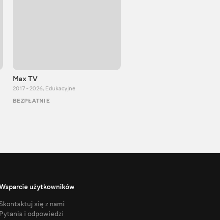
Max TV
Тasty food
2017 - 2026
,
Edukacyjne
2013 - 2025
,
Gotowanie
BEZPŁATNIE
BEZPŁATNIE
Wsparcie użytkowników
Skontaktuj się z nami
Pytania i odpowiedzi