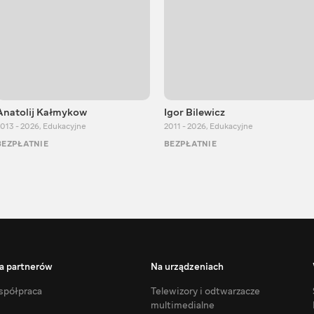
Anatolij Kałmykow
Igor Bilewicz
013 - 2026
,
Edukacyjne
2011 - 2026
,
Edukacyjne
BEZPŁATNIE
BEZPŁATNIE
a partnerów
Na urządzeniach
półpraca
Telewizory i odtwarzacze
multimedialne