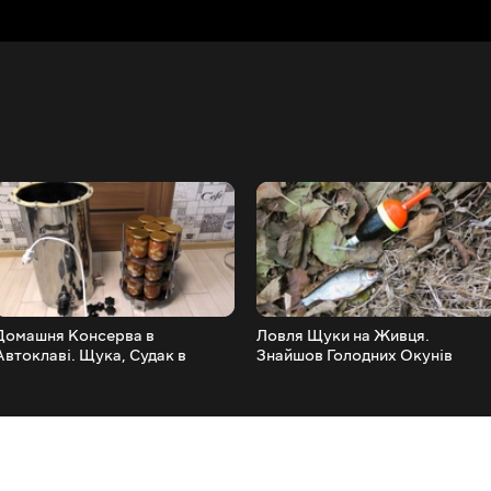
Домашня Консерва в
Ловля Щуки на Живця.
Автоклаві. Щука, Судак в
Знайшов Голодних Окунів
Томаті