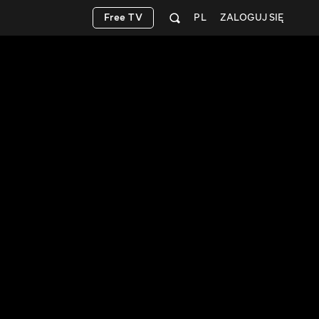
Free TV
PL
ZALOGUJ SIĘ