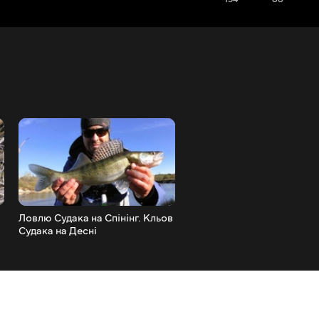
Ловлю Судака на Спінінг. Кльов
Ловля Судака на Десні. С
Судака на Десні
Почав Клювати