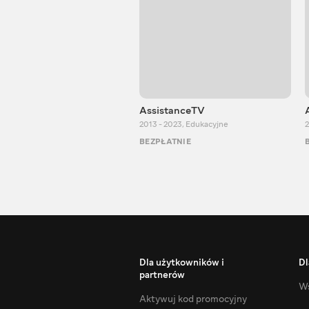
AssistanceTV
2013 - 2023
,
Edukacyjne
2
BEZPŁATNIE
Dla użytkowników i
Dl
partnerów
Ws
Aktywuj kod promocyjny