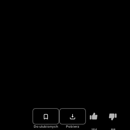
Do ulubionych
Pobierz
154
88