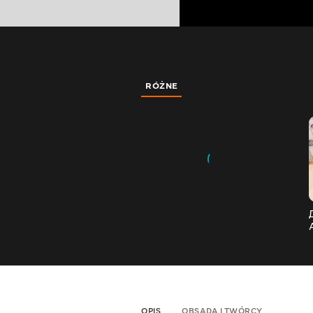
RÓŻNE
OPIS
OBSADA I TWÓRCY