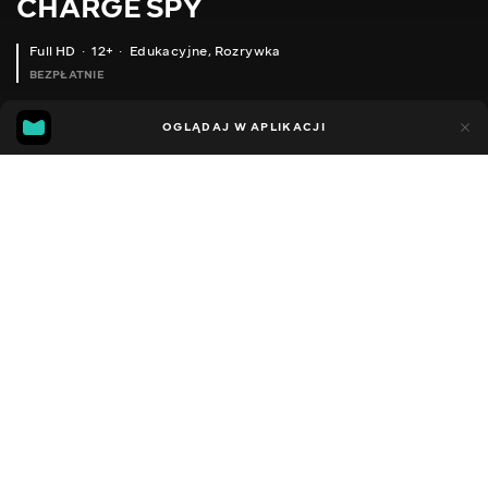
CHARGE SPY
Full HD
12+
Edukacyjne
,
Rozrywka
BEZPŁATNIE
47
15
OGLĄDAJ W APLIKACJI
Dodano do ulubionych
UDOSTĘPNIJ
Sezon 1
Facebook
Kopiuj link
ВСІ МІНУСИ BYD TANG. ВІДГУК ВІД ВЛАСНИКА
ЩО ПІД ДНИЩЕМ DENZA N7? ТЕХНІЧНИЙ ОГЛЯД
2022 - 2026
,
Ukraina
Edukacyjne
,
Rozrywka
,
Blogerzy
DŹWIĘK
Ukraiński