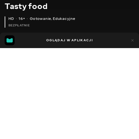
Тasty food
HD
16+
Gotowanie
,
Edukacyjne
BEZPŁATNIE
45
15
OGLĄDAJ W APLIKACJI
Dodano do ulubionych
UDOSTĘPNIJ
Różne
Facebook
Kopiuj link
YOU HAVEN'T COOK SUCH TASTY PORK CHOPS! THE MOST TENDER AND JUICY
AUBERGINE PASTE! THE MOST DELICIOUS RECIPE FOR THE WINTER!
2013 - 2025
,
Ukraina
Gotowanie
,
Edukacyjne
,
Blogerzy
DŹWIĘK