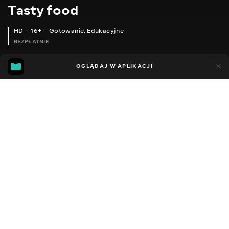
Тasty food
HD
16+
Gotowanie
,
Edukacyjne
BEZPŁATNIE
45
15
OGLĄDAJ W APLIKACJI
Dodano do ulubionych
UDOSTĘPNIJ
Różne
Facebook
Kopiuj link
EASTER CAKE AS POOH, YOU WON'T FIND MORE DELICATE DOUGH EASTER CAKE WITHOUT KNEADING!
SHORTBREAD COOKIES SIMPLE RECIPE! THE DOUGH FOR SHORTBREAD!
2013 - 2025
,
Ukraina
Gotowanie
,
Edukacyjne
,
Blogerzy
DŹWIĘK