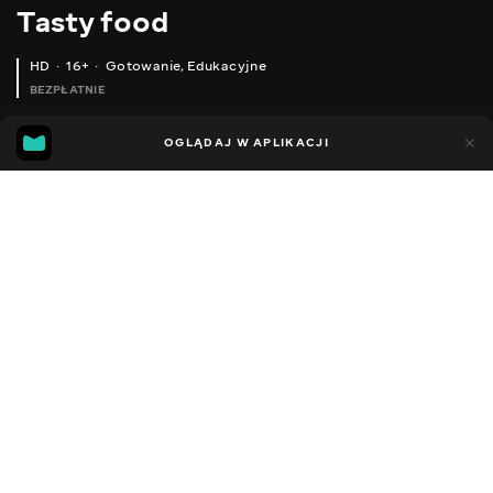
Тasty food
HD
16+
Gotowanie
,
Edukacyjne
BEZPŁATNIE
45
15
OGLĄDAJ W APLIKACJI
Dodano do ulubionych
UDOSTĘPNIJ
Różne
Facebook
Kopiuj link
PIZZA WITHOUT FUSS IN 2 MINUTES! YOU WILL BE SURPRISE: IT IS DELICIOUS!
STRIPED PANCAKES PANCAKES WITH PATTERNS FOR CHILDREN!
2013 - 2025
,
Ukraina
Gotowanie
,
Edukacyjne
,
Blogerzy
DŹWIĘK