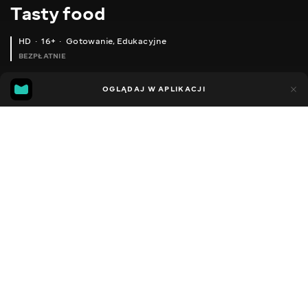
Тasty food
HD
16+
Gotowanie
,
Edukacyjne
BEZPŁATNIE
45
15
OGLĄDAJ W APLIKACJI
Dodano do ulubionych
UDOSTĘPNIJ
Różne
Facebook
Kopiuj link
SPRING SALAD WHICH YOU WERE MISSING FOR!
SAMSA, VERY EASY RECIPE AT HOME!
2013 - 2025
,
Ukraina
Gotowanie
,
Edukacyjne
,
Blogerzy
DŹWIĘK