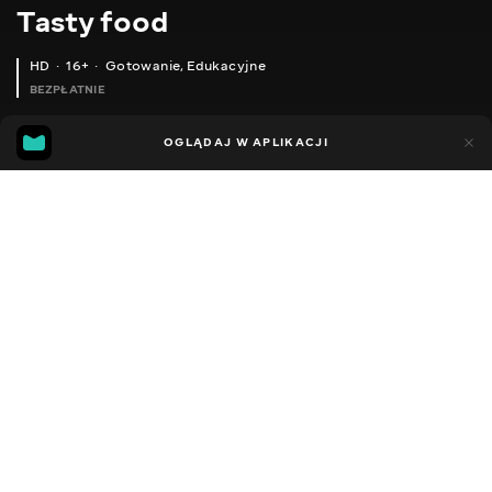
Тasty food
HD
16+
Gotowanie
,
Edukacyjne
BEZPŁATNIE
45
15
OGLĄDAJ W APLIKACJI
Dodano do ulubionych
UDOSTĘPNIJ
Różne
Facebook
Kopiuj link
RECIPE OF TASTY VILLAGE-STYLE POTATOES! POTATO WEDGES! POTATOES IN THE OVEN!
RICE WITH VEGETABLES! I'M COOKING THE FAVORITE DISH OF MY DAUGHTER! YOU WILL ALSO LIKE THIS RECIPE!
2013 - 2025
,
Ukraina
Gotowanie
,
Edukacyjne
,
Blogerzy
DŹWIĘK