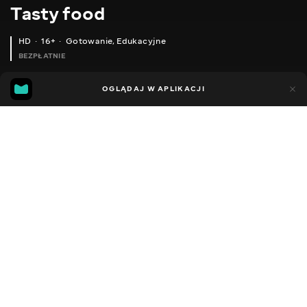
Тasty food
HD
16+
Gotowanie
,
Edukacyjne
BEZPŁATNIE
45
15
OGLĄDAJ W APLIKACJI
Dodano do ulubionych
UDOSTĘPNIJ
Różne
Facebook
Kopiuj link
EASTER CAKE VERIFIED FAMILY RECIPE, COOKING TOGETHER WITH MOTHER-IN-LAW -)
EASTER CAKE WITHOUT YEAST AND WITHOUT FRILLS! EVERYONE WILL ASK TO SHARE THIS RECIPE!
2013 - 2025
,
Ukraina
Gotowanie
,
Edukacyjne
,
Blogerzy
DŹWIĘK