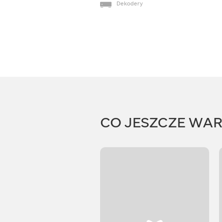
Dekodery
CO JESZCZE WA