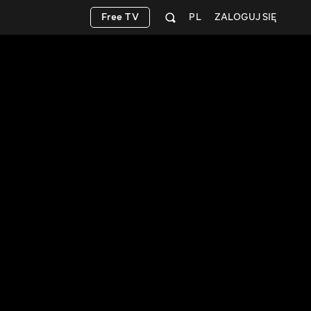
Free TV
PL
ZALOGUJ SIĘ