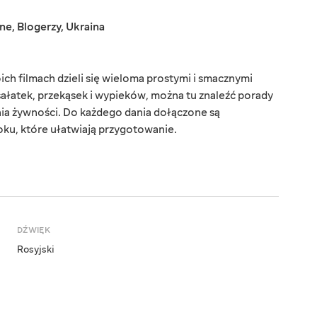
jne
,
Blogerzy
,
Ukraina
ch filmach dzieli się wieloma prostymi i smacznymi
sałatek, przekąsek i wypieków, można tu znaleźć porady
a żywności. Do każdego dania dołączone są
oku, które ułatwiają przygotowanie.
DŹWIĘK
Rosyjski