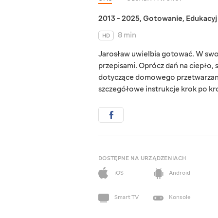
2013 - 2025
,
Gotowanie
,
Edukacy
8 min
HD
Jarosław uwielbia gotować. W swoi
przepisami. Oprócz dań na ciepło, 
dotyczące domowego przetwarzani
szczegółowe instrukcje krok po kr
DOSTĘPNE NA URZĄDZENIACH
iOS
Android
Smart TV
Konsole