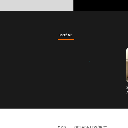
RÓŻNE
OPIS
OBSADA I TWÓRCY