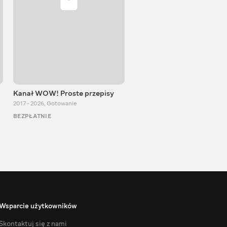
Kanał WOW! Proste przepisy
Kuchenne przygody
2017 - 2026
,
Gotowanie
2015 - 2023
,
Gotowanie
BEZPŁATNIE
BEZPŁATNIE
Wsparcie użytkowników
Skontaktuj się z nami