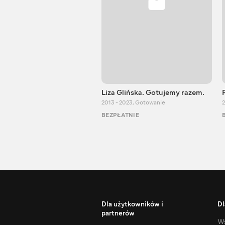
Liza Glińska. Gotujemy razem.
2013 - 2023
,
Gotowanie
2
BEZPŁATNIE
Dla użytkowników i
Dl
partnerów
Ws