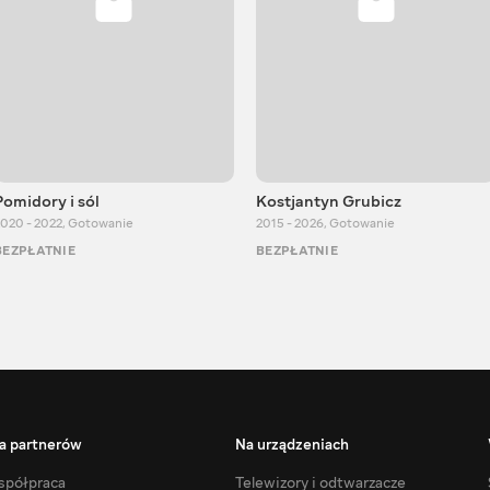
Pomidory i sól
Kostjantyn Grubicz
020 - 2022
,
Gotowanie
2015 - 2026
,
Gotowanie
BEZPŁATNIE
BEZPŁATNIE
a partnerów
Na urządzeniach
półpraca
Telewizory i odtwarzacze