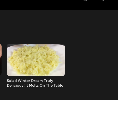
Salad Winter Dream Truly
Spanish Salad! Very Bright
Delicious! It Melts On The Table
Tasty And Festive!
As The First Snow)