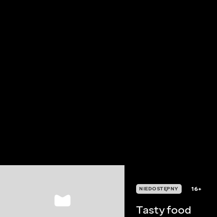
16+
NIEDOSTĘPNY
Тasty food