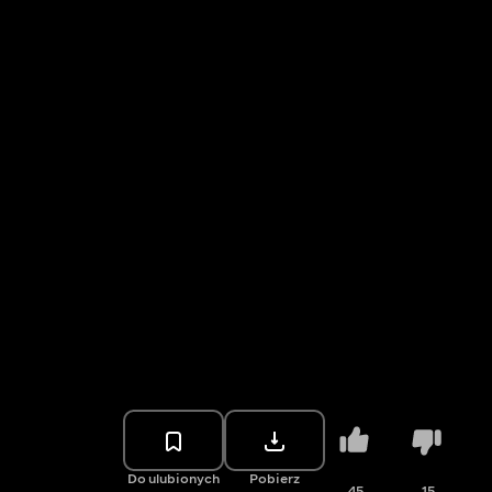
Do ulubionych
Pobierz
45
15