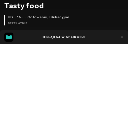
Тasty food
HD
16+
Gotowanie
,
Edukacyjne
BEZPŁATNIE
45
15
OGLĄDAJ W APLIKACJI
Dodano do ulubionych
UDOSTĘPNIJ
Różne
Facebook
Kopiuj link
SALAD TIFFANY IT'S INSANELY DELICIOUS AND BEAUTIFUL! SALAD WITH CHICKEN AND GRAPES!
CAESAR SALAD - VERY TASTY!
2013 - 2025
,
Ukraina
Gotowanie
,
Edukacyjne
,
Blogerzy
DŹWIĘK