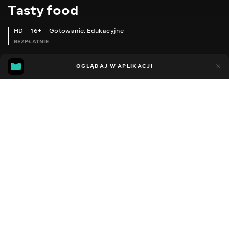
Тasty food
HD
16+
Gotowanie
,
Edukacyjne
BEZPŁATNIE
45
15
OGLĄDAJ W APLIKACJI
Dodano do ulubionych
UDOSTĘPNIJ
Różne
Facebook
Kopiuj link
SALAD SUNFLOWER, BRIGHT DECORATION FOR FESTIVE TABLE!
PRAGUE SALAD, FOR THOSE WHO LOVE TO HAVE A GOOD MEAL!
2013 - 2025
,
Ukraina
Gotowanie
,
Edukacyjne
,
Blogerzy
DŹWIĘK