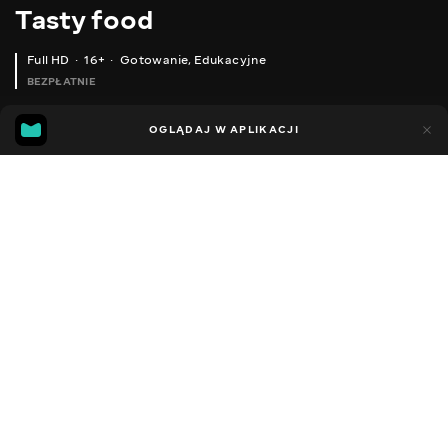
Тasty food
Full HD
16+
Gotowanie
,
Edukacyjne
BEZPŁATNIE
45
15
OGLĄDAJ W APLIKACJI
Dodano do ulubionych
UDOSTĘPNIJ
Różne
Facebook
Kopiuj link
ТРИ НАЙКРАЩІ ІДЕЇ ЯК ПОДАТИ ЧЕРВОНУ ІКРУ!
САЛАТ 'ГРИБНА ПОЛЯНА' МІЙ УЛЮБЛЕНИЙ САЛАТ ІЗ ДИТИНСТВА!
2013 - 2025
,
Ukraina
Gotowanie
,
Edukacyjne
,
Blogerzy
DŹWIĘK