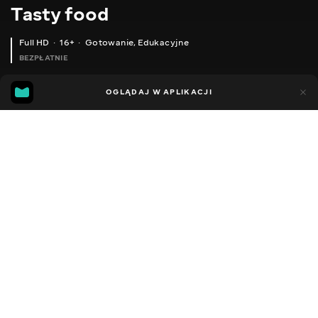
Тasty food
Full HD
16+
Gotowanie
,
Edukacyjne
BEZPŁATNIE
45
15
OGLĄDAJ W APLIKACJI
Dodano do ulubionych
UDOSTĘPNIJ
Różne
Facebook
Kopiuj link
САЛАТ 'СНІГОВА КОРОЛЕВА' ЯКЩО ХОЧЕТЬСЯ ЗИМОВОЇ КАЗКИ ТА НАСТРОЮ!
ТРИ НАЙКРАЩІ ІДЕЇ ЯК ПОДАТИ ЧЕРВОНУ ІКРУ!
2013 - 2025
,
Ukraina
Gotowanie
,
Edukacyjne
,
Blogerzy
DŹWIĘK