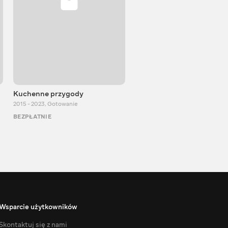
Kuchenne przygody
Igor Bilewicz
2015 - 2023
,
Gotowanie
2011 - 2026
,
Edukacyjne
BEZPŁATNIE
BEZPŁATNIE
Wsparcie użytkowników
Skontaktuj się z nami