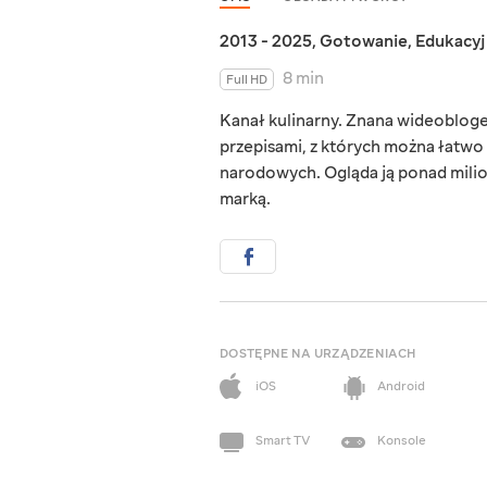
2013 - 2025
,
Gotowanie
,
Edukacy
8 min
Full HD
Kanał kulinarny. Znana wideobloge
przepisami, z których można łatwo
narodowych. Ogląda ją ponad milion
marką.
DOSTĘPNE NA URZĄDZENIACH
iOS
Android
Smart TV
Konsole