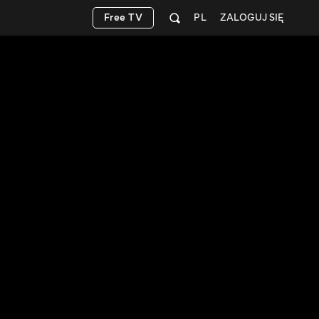
Free TV
PL
ZALOGUJ SIĘ