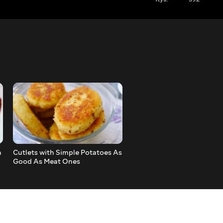
n
Cutlets with Simple Potatoes As
Flourless Banana Roll
Good As Meat Ones