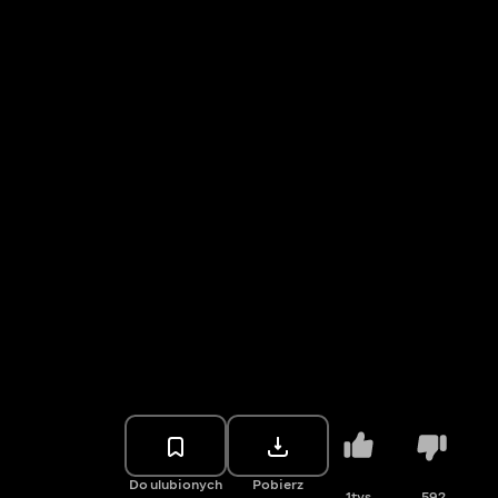
Do ulubionych
Pobierz
1tys.
592