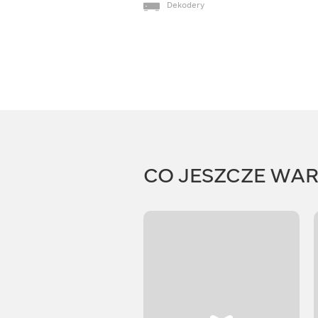
Dekodery
CO JESZCZE WA