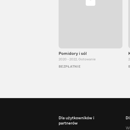
Pomidory i sól
2020 - 2022
,
Gotowanie
2
BEZPŁATNIE
Dla użytkowników i
Dl
partnerów
Ws