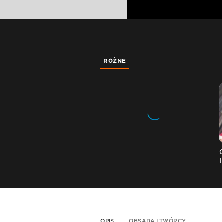
RÓŻNE
OPIS
OBSADA I TWÓRCY