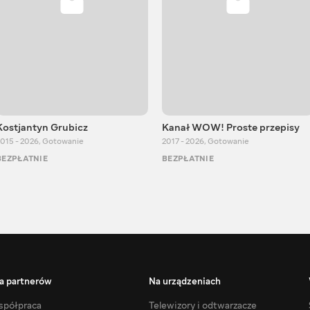
Kostjantyn Grubicz
Kanał WOW! Proste przepisy
015 - 2026
,
Gotowanie
2017 - 2026
,
Gotowanie
BEZPŁATNIE
BEZPŁATNIE
a partnerów
Na urządzeniach
półpraca
Telewizory i odtwarzacze