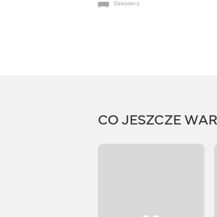
Dekodery
CO JESZCZE WA