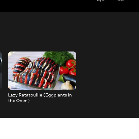
Lazy Ratatouille (Eggplants In
Cherry Pie - Mixed Everyth
the Oven)
with a Spoon And Put In t
Oven.