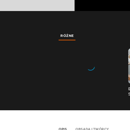
RÓŻNE
OPIS
OBSADA I TWÓRCY