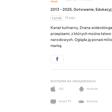
2013 - 2025
,
Gotowanie
,
Edukacy
11 min
Full HD
Kanał kulinarny. Znana wideobloge
przepisami, z których można łatwo
narodowych. Ogląda ją ponad milion
marką.
DOSTĘPNE NA URZĄDZENIACH
iOS
Android
Smart TV
Konsole