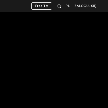
Free TV
PL
ZALOGUJ SIĘ