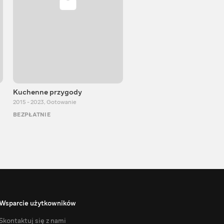
Kuchenne przygody
Igor Bilewicz
2015 - 2023
,
Gotowanie
2011 - 2026
,
Edukacyjne
BEZPŁATNIE
BEZPŁATNIE
Wsparcie użytkowników
Skontaktuj się z nami