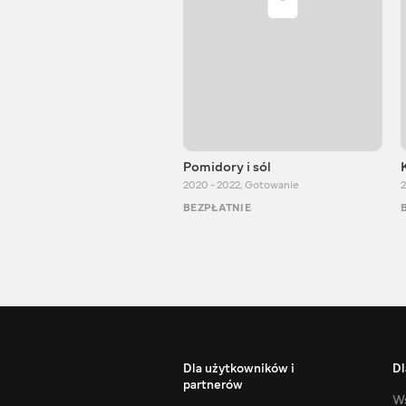
Pomidory i sól
2020 - 2022
,
Gotowanie
2
BEZPŁATNIE
Dla użytkowników i
Dl
partnerów
Ws