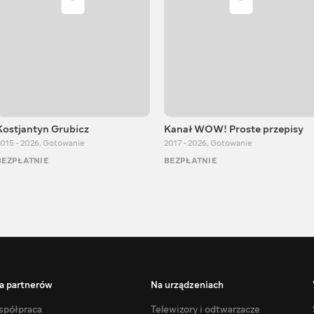
Kostjantyn Grubicz
Kanał WOW! Proste przepisy
015 - 2026
,
Gotowanie
2017 - 2026
,
Gotowanie
BEZPŁATNIE
BEZPŁATNIE
a partnerów
Na urządzeniach
półpraca
Telewizory i odtwarzacze