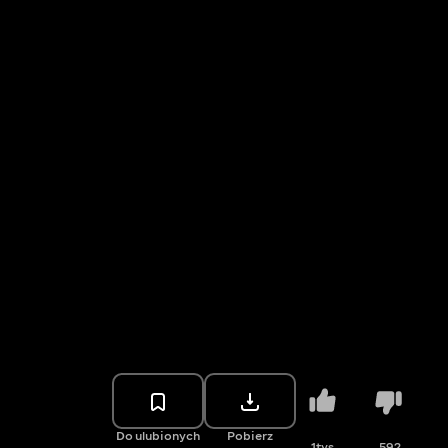
Do ulubionych
Pobierz
1tys.
592