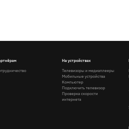
артнёрам
На устройствах
трудничество
Телевизоры и медиаплееры
Мобильные устройства
Компьютер
Подключить телевизор
Проверка скорости
интернета