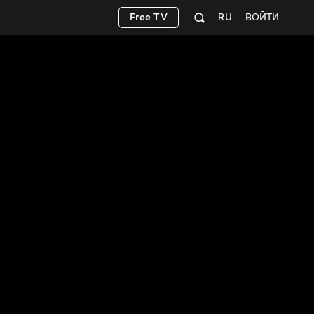
Free TV
RU
ВОЙТИ