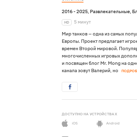
2016 - 2025
,
Развлекательные
,
Б
5 минут
HD
Мир танков — одна из самых поп
Европы. Проект предлагает игро
времен Второй мировой. Популяр
многочисленных игровых дополне
и посвящен блог Mr. Mong на од
канала зовут Валерий, но
ПОДРОБ
ДОСТУПНО НА УСТРОЙСТВАХ
iOS
Android