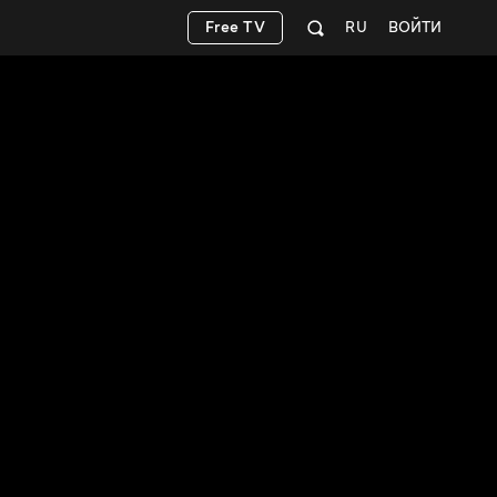
Free TV
RU
ВОЙТИ