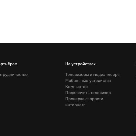
артнёрам
На устройствах
трудничество
Телевизоры и медиаплееры
Мобильные устройства
Компьютер
Подключить телевизор
Проверка скорости
интернета