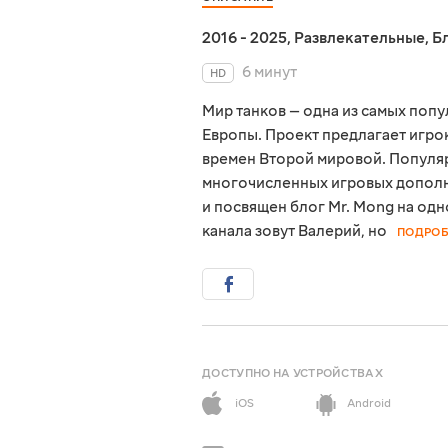
2016 - 2025
,
Развлекательные
,
Б
6 минут
HD
Мир танков — одна из самых поп
Европы. Проект предлагает игро
времен Второй мировой. Популяр
многочисленных игровых дополне
и посвящен блог Mr. Mong на од
канала зовут Валерий, но
ПОДРОБ
ДОСТУПНО НА УСТРОЙСТВАХ
iOS
Android