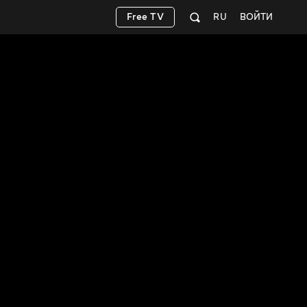
Free TV
RU
ВОЙТИ