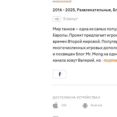
2016 - 2025
,
Развлекательные
,
Б
5 минут
HD
Мир танков — одна из самых поп
Европы. Проект предлагает игро
времен Второй мировой. Популяр
многочисленных игровых дополне
и посвящен блог Mr. Mong на од
канала зовут Валерий, но
ПОДРОБ
ДОСТУПНО НА УСТРОЙСТВАХ
iOS
Android