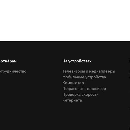
артнёрам
На устройствах
трудничество
Телевизоры и медиаплееры
Мобильные устройства
Компьютер
Подключить телевизор
Проверка скорости
интернета