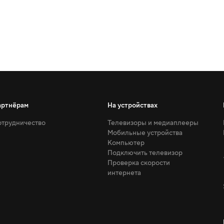
артнёрам
На устройствах
трудничество
Телевизоры и медиаплееры
Мобильные устройства
Компьютер
Подключить телевизор
Проверка скорости
интернета