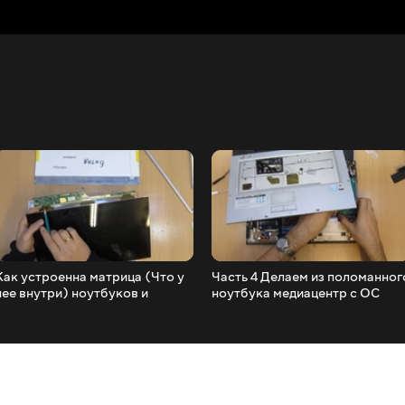
Как устроенна матрица (Что у
Часть 4 Делаем из поломанног
нее внутри) ноутбуков и
ноутбука медиацентр с ОС
мониторов
Linux. Весь процесс в мелочах