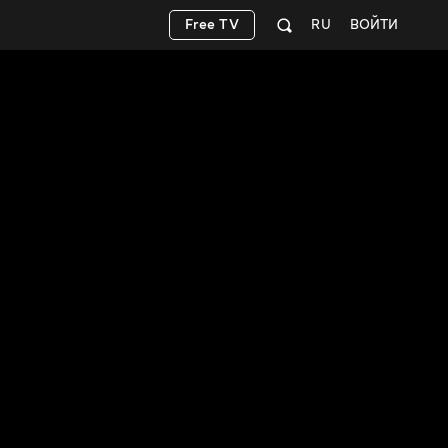
Free TV
RU
ВОЙТИ