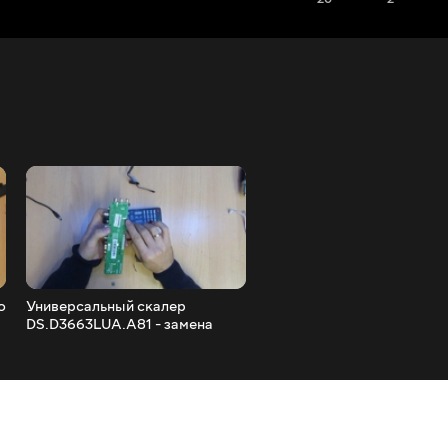
о
Универсальный скалер
Оживляем телевизор Sa
DS.D3663LUA.A81 - замена
UE32D6530WS часть 2
скалеру Z.VST.3463.A1