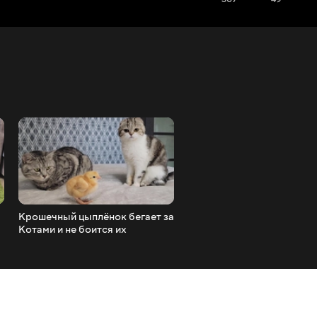
Крошечный цыплёнок бегает за
У кроликов любимое мест
Котами и не боится их
игр это моя кровать