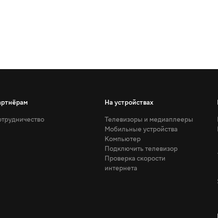
артнёрам
На устройствах
трудничество
Телевизоры и медиаплееры
Мобильные устройства
Компьютер
Подключить телевизор
Проверка скорости
интернета