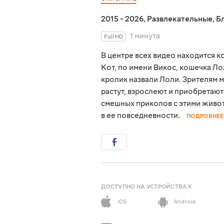
2015 - 2026
,
Развлекательные
,
Б
1 минута
Full HD
В центре всех видео находится к
Кот, по имени Викос, кошечка Л
кролик назвали Лоли. Зрителям м
растут, взрослеют и приобретают
смешных приколов с этими живот
в ее повседневности.
ПОДРОБНЕЕ
ДОСТУПНО НА УСТРОЙСТВАХ
iOS
Android