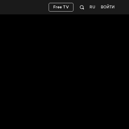
Free TV
RU
ВОЙТИ