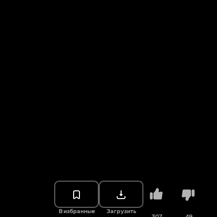
В избранные
Загрузить
307
49