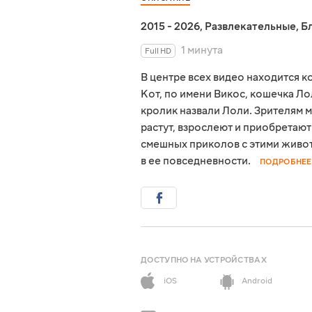
2015 - 2026
,
Развлекательные
,
Б
1 минута
Full HD
В центре всех видео находится к
Кот, по имени Викос, кошечка Л
кролик назвали Лоли. Зрителям м
растут, взрослеют и приобретают
смешных приколов с этими живот
в ее повседневности.
ПОДРОБНЕЕ
ДОСТУПНО НА УСТРОЙСТВАХ
iOS
Android