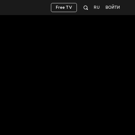
Free TV
RU
ВОЙТИ