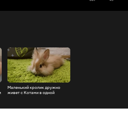
Маленький кролик дружно
Папа Кот Кошка и Кролик
м
живет с Котами в одной
знакомятся с маленькими
квартире
утятами