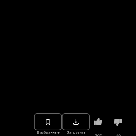
В избранные
Загрузить
307
49