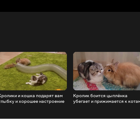
Кролики и кошка подарят вам
Кролик боится цыплёнка
улыбку и хорошее настроение
убегает и прижимается к кота