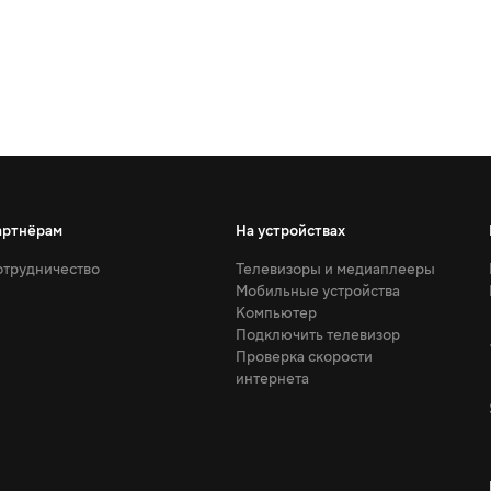
артнёрам
На устройствах
трудничество
Телевизоры и медиаплееры
Мобильные устройства
Компьютер
Подключить телевизор
Проверка скорости
интернета