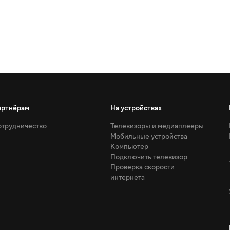
артнёрам
На устройствах
трудничество
Телевизоры и медиаплееры
Мобильные устройства
Компьютер
Подключить телевизор
Проверка скорости
интернета