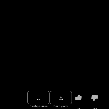
В избранные
Загрузить
307
49