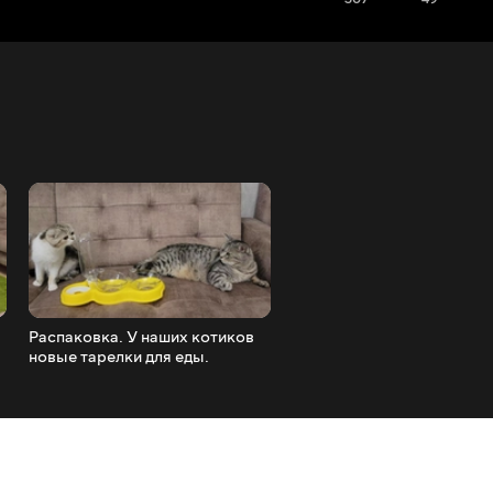
Распаковка. У наших котиков
Цыплёнок и утята мило и
новые тарелки для еды.
с Кроликом на свежем во