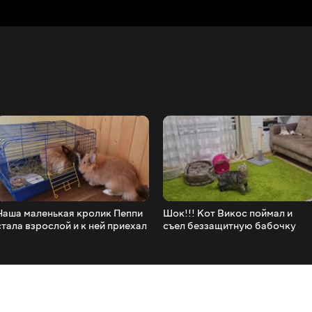
Наша маленькая кролик Пеппи
Шок!!! Кот Викос поймал и
стала взрослой и к ней приехал
съел беззащитную бабочку
жених