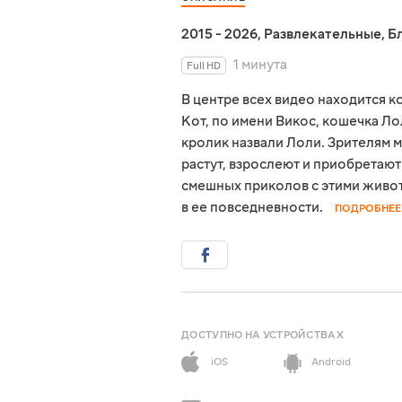
2015 - 2026
,
Развлекательные
,
Б
1 минута
Full HD
В центре всех видео находится к
Кот, по имени Викос, кошечка Л
кролик назвали Лоли. Зрителям м
растут, взрослеют и приобретают
смешных приколов с этими живот
в ее повседневности.
ПОДРОБНЕЕ
ДОСТУПНО НА УСТРОЙСТВАХ
iOS
Android