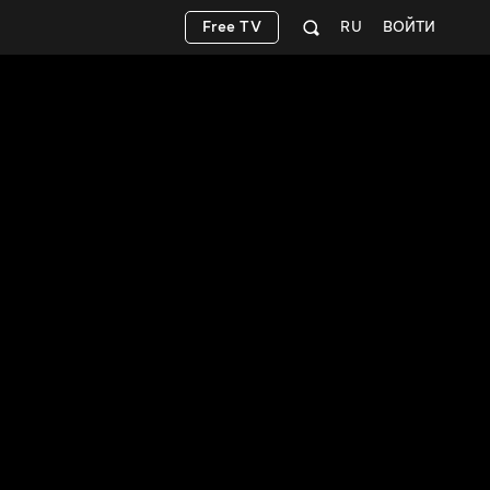
Free TV
RU
ВОЙТИ