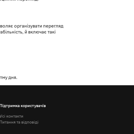
воляє організувати перегляд
абільність, й включає такі
тму дня.
Підтримка користувачів
Усі контакти
Питання та відповіді