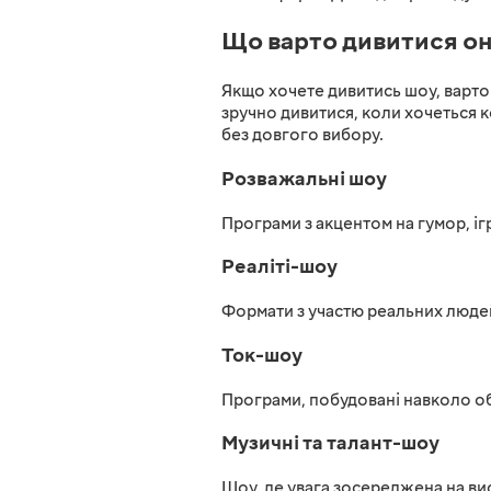
Що варто дивитися он
Якщо хочете дивитись шоу, варто
зручно дивитися, коли хочеться к
без довгого вибору.
Розважальні шоу
Програми з акцентом на гумор, іг
Реаліті-шоу
Формати з участю реальних людей
Ток-шоу
Програми, побудовані навколо обг
Музичні та талант-шоу
Шоу, де увага зосереджена на вис