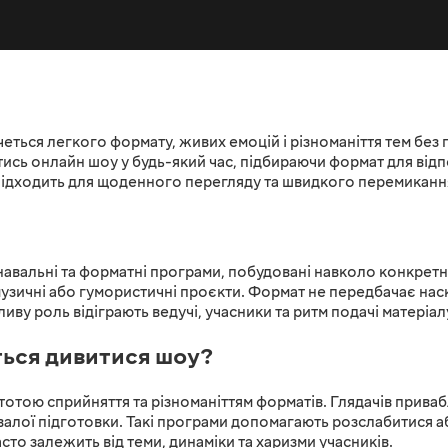
ться легкого формату, живих емоцій і різноманіття тем без 
сь онлайн шоу у будь-який час, підбираючи формат для від
 підходить для щоденного перегляду та швидкого перемиканн
навальні та форматні програми, побудовані навколо конкретно
, музичні або гумористичні проєкти. Формат не передбачає на
ливу роль відіграють ведучі, учасники та ритм подачі матеріал
ься дивитися шоу?
остотою сприйняття та різноманіттям форматів. Глядачів прив
валої підготовки. Такі програми допомагають розслабитися а
сто залежить від теми, динаміки та харизми учасників.