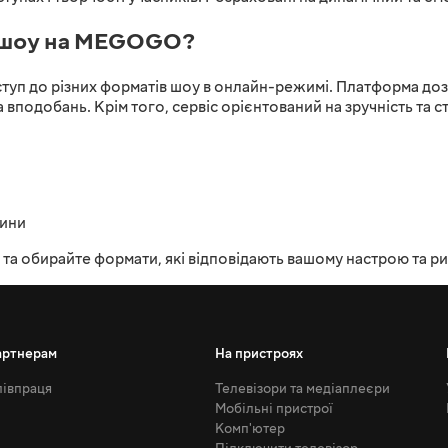
я шоу на MEGOGO?
уп до різних форматів шоу в онлайн-режимі. Платформа доз
 вподобань. Крім того, сервіс орієнтований на зручність та ст
дини
а обирайте формати, які відповідають вашому настрою та ри
артнерам
На пристроях
івпраця
Телевізори та медіаплеєри
Мобільні пристрої
Комп'ютер