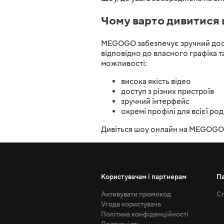
Чому варто дивитис
MEGOGO забезпечує зручний дост
відповідно до власного графіка та
можливості:
висока якість відео
доступ з різних пристроїв
зручний інтерфейс
окремі профілі для всієї ро
Дивіться шоу онлайн на MEGOGO т
Користувачам і партнерам
П
Активувати промокод
Сп
Угода користувача
Політика конфіденційності