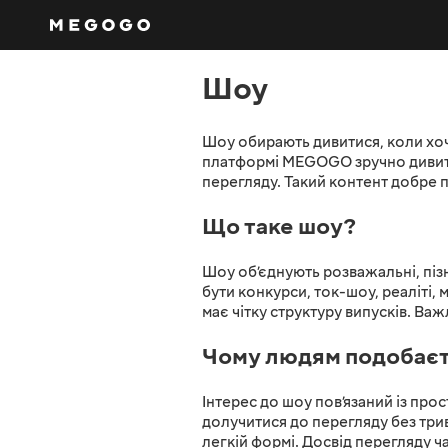
Шоу
Шоу обирають дивитися, коли хоче
платформі MEGOGO зручно дивити
перегляду. Такий контент добре
Що таке шоу?
Шоу об’єднують розважальні, піз
бути конкурси, ток-шоу, реаліті
має чітку структуру випусків. Важ
Чому людям подобаєт
Інтерес до шоу пов’язаний із пр
долучитися до перегляду без три
легкій формі. Досвід перегляду ча