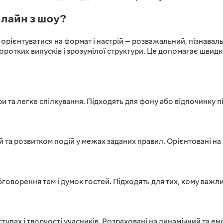
лайн з шоу?
 орієнтуватися на формат і настрій — розважальний, пізнава
оротких випусків і зрозумілої структури. Це допомагає швид
ри та легке спілкування. Підходять для фону або відпочинку п
 та розвитком подій у межах заданих правил. Орієнтовані на
оворення тем і думок гостей. Підходять для тих, кому важливи
тупах і творчості учасників. Розраховані на динамічний та е