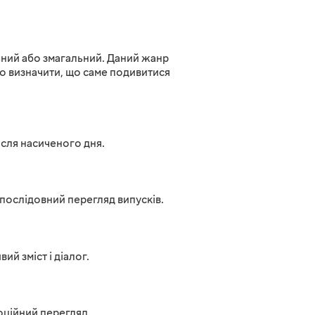
льний або змагальний. Даний жанр
ко визначити, що саме подивитися
ісля насиченого дня.
 послідовний перегляд випусків.
й зміст і діалог.
моційний перегляд.