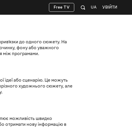
Free TV
UA
УВІЙТИ
прив’язки до одного сюжету. На
починку, фону або уважного
я між програмами.
ї ідеї або сценарію. Це можуть
скрізного художнього сюжету, але
у.
аблює можливість швидко
бо отримати нову інформацію в