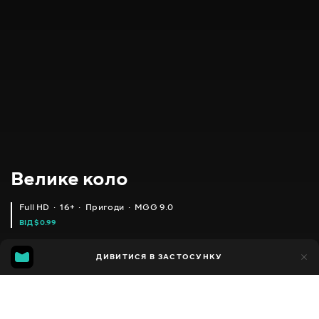
Велике коло
Full HD
16+
Пригоди
MGG 9.0
ВІД $0.99
MGG
3тис.
ДИВИТИСЯ В ЗАСТОСУНКУ
276
9.0
Додано до обраних
ПОДІЛИТИСЯ
Сезон 1