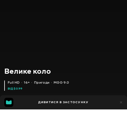
Велике коло
Full HD
16+
Пригоди
MGG 9.0
ВІД $0.99
MGG
3тис.
ДИВИТИСЯ В ЗАСТОСУНКУ
276
9.0
Додано до обраних
ПОДІЛИТИСЯ
Сезон 1