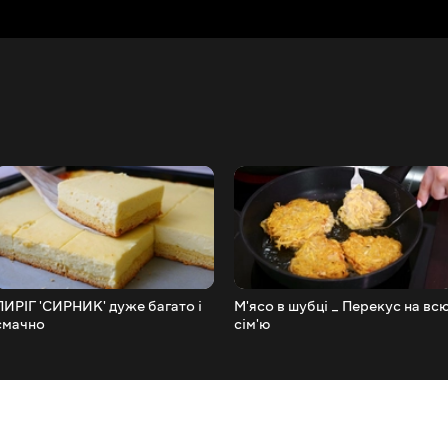
ПИРІГ 'СИРНИК' дуже багато і
М'ясо в шубці _ Перекус на вс
смачно
сім'ю