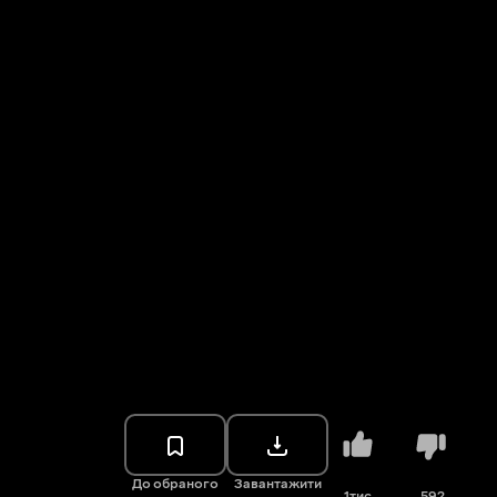
До обраного
Завантажити
1тис.
592