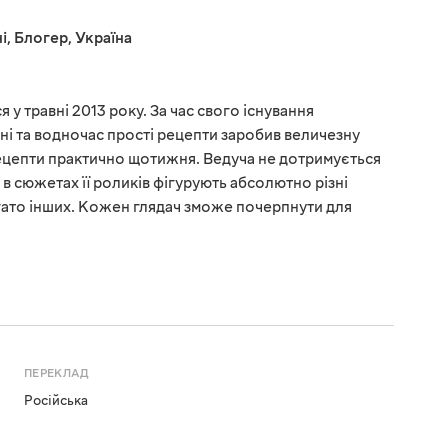
і
,
Блогер
,
Україна
 у травні 2013 року. За час свого існування
ні та водночас прості рецепти заробив величезну
рецепти практично щотижня. Ведуча не дотримується
у, в сюжетах її роликів фігурують абсолютно різні
багато інших. Кожен глядач зможе почерпнути для
ПЕРЕКЛАД
Російська