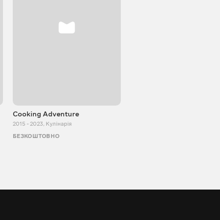
Cooking Adventure
Ігор Білевич
2015 - 2023
,
Кулінарія
2011 - 2026
,
Пізнавальні
БЕЗКОШТОВНО
БЕЗКОШТОВНО