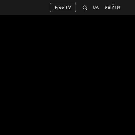
Free TV
UA
УВІЙТИ