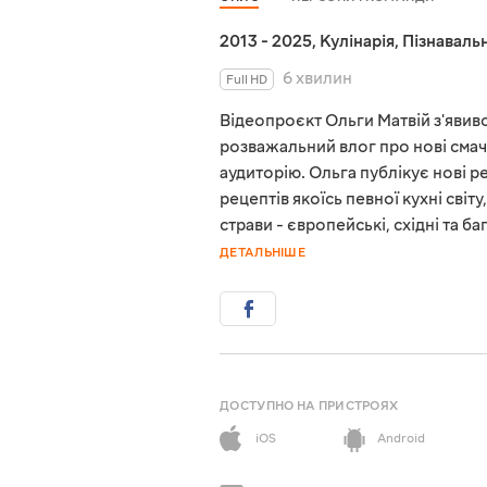
2013 - 2025
,
Кулінарія
,
Пізнавальн
6 хвилин
Full HD
Відеопроєкт Ольги Матвій з'явився
розважальний влог про нові смач
аудиторію. Ольга публікує нові 
рецептів якоїсь певної кухні світ
страви - європейські, східні та 
ДЕТАЛЬНІШЕ
ДОСТУПНО НА ПРИСТРОЯХ
iOS
Android