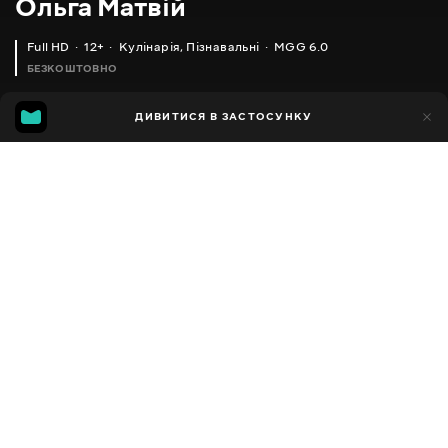
Ольга Матвій
Full HD
12+
Кулінарія
,
Пізнавальні
MGG 6.0
БЕЗКОШТОВНО
MGG
1тис.
ДИВИТИСЯ В ЗАСТОСУНКУ
592
6.0
Додано до обраних
ПОДІЛИТИСЯ
Різне
Facebook
Копіювати посилання
СЕРІЯ 977
СЕРІЯ 976
2013 - 2025
,
Україна
Кулінарія
,
Пізнавальні
,
Блогер
ПЕРЕКЛАД
Російська