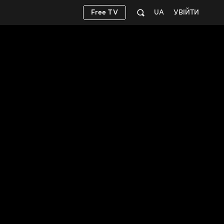
Free TV
UA
УВІЙТИ