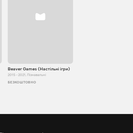
Beaver Games (Настільні ігри)
Від Заїки з Китаю
2015 - 2021
,
Пізнавальні
2011 - 2025
,
Пізнавальні
БЕЗКОШТОВНО
БЕЗКОШТОВНО