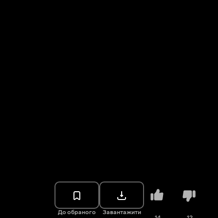
До обраного
Завантажити
14
12