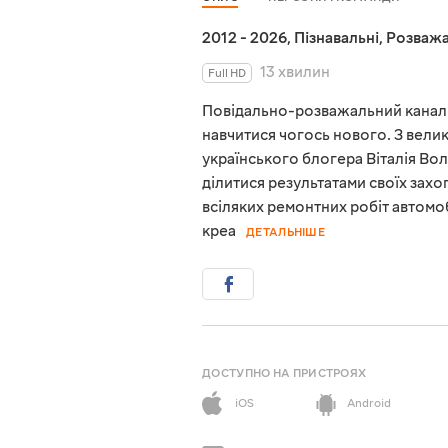
2012 - 2026
,
Пізнавальні
,
Розважа
13 хвилин
Full HD
Повідально-розважальний канал 
навчитися чогось нового. З велик
українського блогера Віталія Во
ділитися результатами своїх захо
всіляких ремонтних робіт автомо
креа
ДЕТАЛЬНІШЕ
ДОСТУПНО НА ПРИСТРОЯХ
iOS
Android