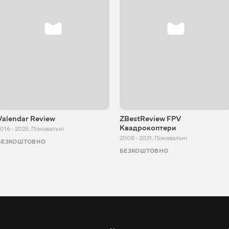
Valendar Review
ZBestReview FPV
Квадрокоптери
016 - 2025
,
Пізнавальні
2008 - 2021
,
Пізнавальні
БЕЗКОШТОВНО
БЕЗКОШТОВНО