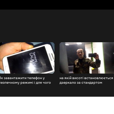
Як завантажити телефон у
на якій висоті встановлюється
безпечному режимі і для чого
дзеркало за стандартом
це треба