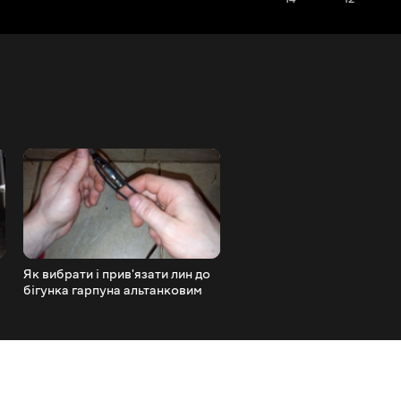
Як вибрати і прив'язати лин до
ВИСТАВКА СОБАК усіх п
бігунка гарпуна альтанковим
'КУБОК АКАНА-2017' СА
вузлом
та 'КУБОК ЕСПРІ-2017' С