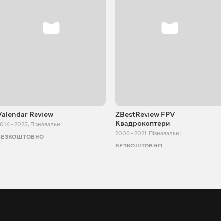
Valendar Review
ZBestReview FPV
Квадрокоптери
016 - 2025
,
Пізнавальні
2008 - 2021
,
Пізнавальні
БЕЗКОШТОВНО
БЕЗКОШТОВНО