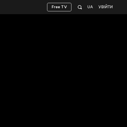
Free TV
UA
УВІЙТИ