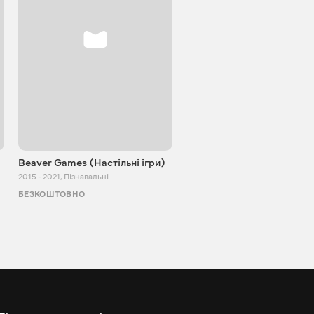
Beaver Games (Настільні ігри)
Від Заїки з Китаю
2015 - 2021
,
Пізнавальні
2011 - 2025
,
Пізнавальні
БЕЗКОШТОВНО
БЕЗКОШТОВНО