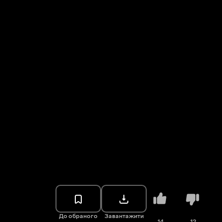
До обраного
Завантажити
14
12