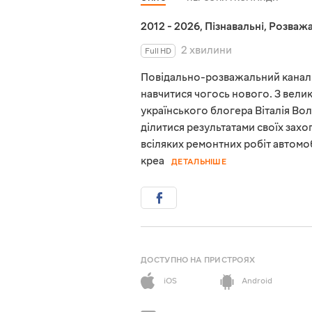
2012 - 2026
,
Пізнавальні
,
Розважа
2 хвилини
Full HD
Повідально-розважальний канал 
навчитися чогось нового. З велик
українського блогера Віталія Во
ділитися результатами своїх захо
всіляких ремонтних робіт автомо
креа
ДЕТАЛЬНІШЕ
ДОСТУПНО НА ПРИСТРОЯХ
iOS
Android