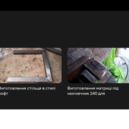
Виготовлення стільця в стилі
Виготовлення матриці під
лофт
накінечник 240 для
гідравлічного преса YATO
YT22860