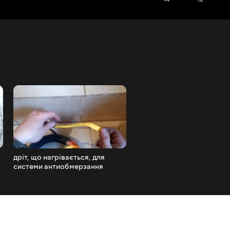
дріт, що нагрівається, для
навіщо додавати антигель
системи антиобмерзання
дизельне пальне