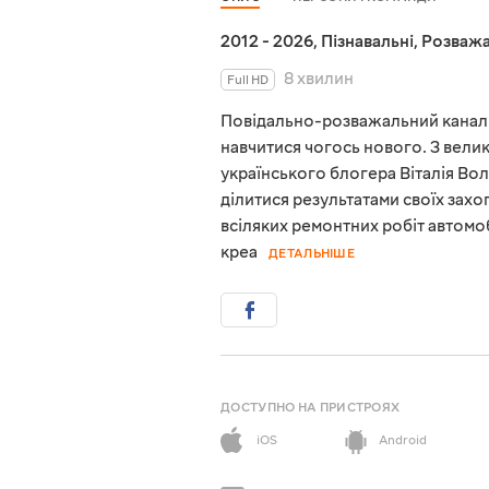
2012 - 2026
,
Пізнавальні
,
Розважа
8 хвилин
Full HD
Повідально-розважальний канал 
навчитися чогось нового. З велик
українського блогера Віталія Во
ділитися результатами своїх захо
всіляких ремонтних робіт автомо
креа
ДЕТАЛЬНІШЕ
ДОСТУПНО НА ПРИСТРОЯХ
iOS
Android