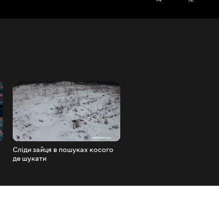
Сліди зайця в пошуках косого
Регулятор температури Т
де шукати
конструкція і метод
підключення