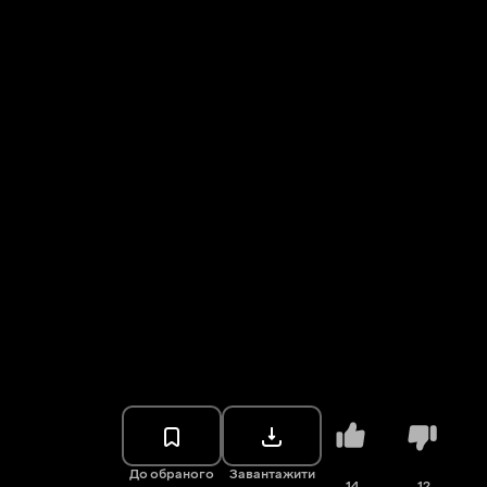
До обраного
Завантажити
14
12