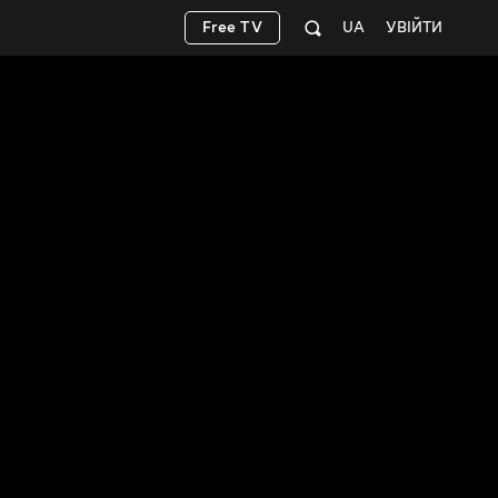
Free TV
UA
УВІЙТИ