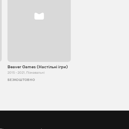
Beaver Games (Настільні ігри)
Від Заїки з Китаю
2015 - 2021
,
Пізнавальні
2011 - 2025
,
Пізнавальні
БЕЗКОШТОВНО
БЕЗКОШТОВНО