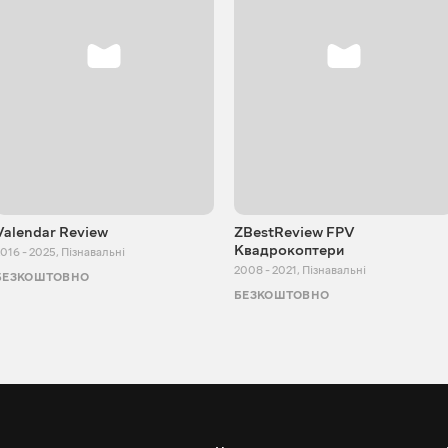
Valendar Review
ZBestReview FPV
Квадрокоптери
016 - 2025
,
Пізнавальні
2008 - 2021
,
Пізнавальні
БЕЗКОШТОВНО
БЕЗКОШТОВНО