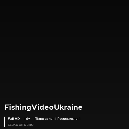
FishingVideoUkraine
Full HD
16+
Пізнавальні
,
Розважальні
БЕЗКОШТОВНО