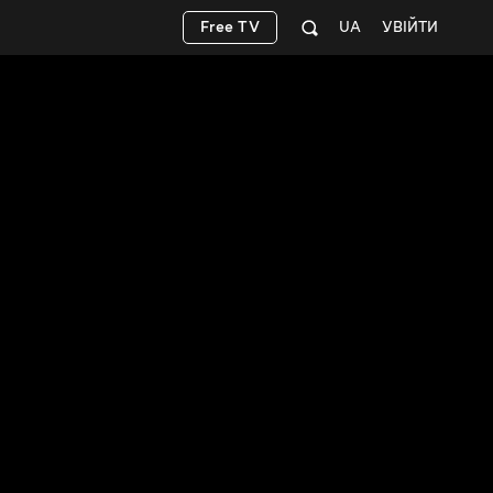
Free TV
UA
УВІЙТИ