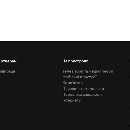
артнерам
На пристроях
івпраця
Телевізори та медіаплеєри
Мобільні пристрої
Комп'ютер
Підключити телевізор
Перевірка швидкості
інтернету