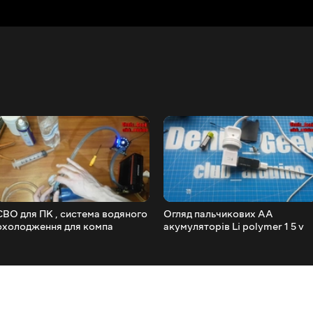
СВО для ПК , система водяного
Огляд пальчикових AA
охолодження для компа
акумуляторів Li polymer 1 5 v
ексклюзивна збірка DIY
1250ma + тест ємності !