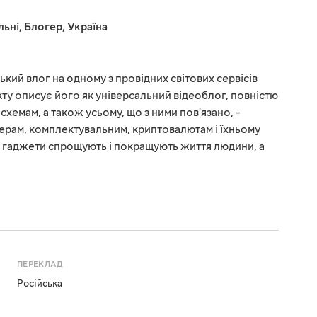
льні
,
Блогер
,
Україна
ький влог на одному з провідних світових сервісів
ту описує його як універсальний відеоблог, повністю
схемам, а також усьому, що з ними пов'язано, -
ерам, комплектувальним, криптовалютам і їхньому
о гаджети спрощують і покращують життя людини, а
ПЕРЕКЛАД
Російська