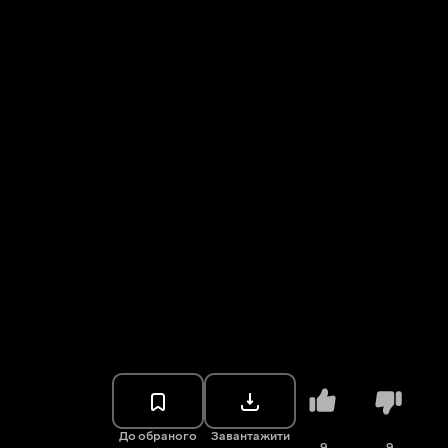
До обраного
Завантажити
9
9