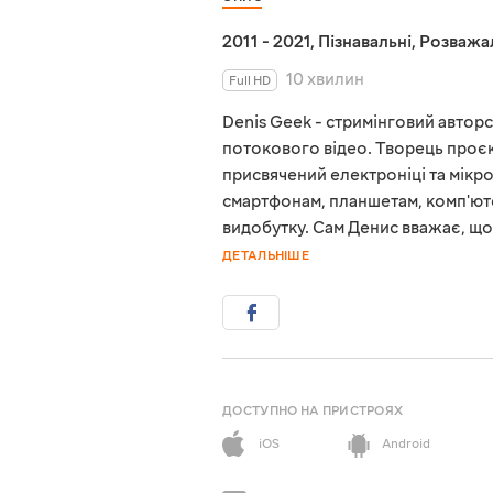
2011 - 2021
,
Пізнавальні
,
Розважа
10 хвилин
Full HD
Denis Geek - стримінговий авторс
потокового відео. Творець проєк
присвячений електроніці та мікро
смартфонам, планшетам, комп'ют
видобутку. Сам Денис вважає, щ
ДЕТАЛЬНІШЕ
ДОСТУПНО НА ПРИСТРОЯХ
iOS
Android