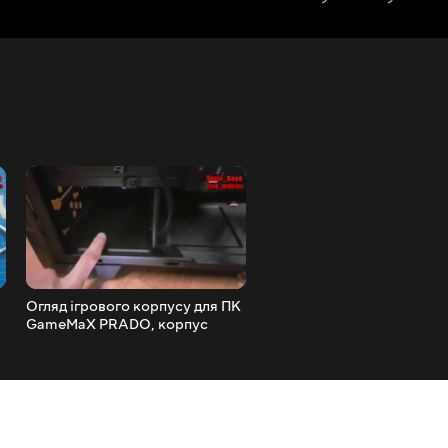
Огляд ігрового корпусу для ПК
Що можна зробити зі ста
GameMaX PRADO, корпус
СD DVD приводів , креатив
решето - хороше охолодження.
ідеї