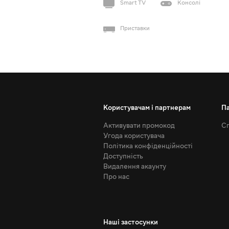
Smart TV
Консолі
Приставки
Користувачам і партнерам
П
Активувати промокод
Сп
Угода користувача
Політика конфіденційності
Доступність
Видалення акаунту
Про нас
Наші застосунки