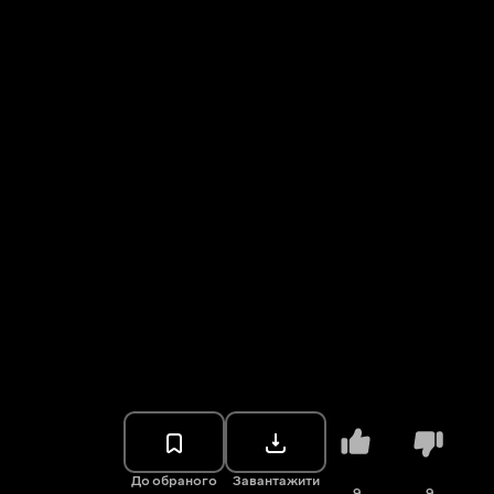
До обраного
Завантажити
9
9