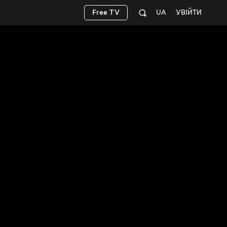
Free TV
UA
УВІЙТИ