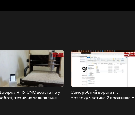
Добірка ЧПУ CNC верстатів у
Саморобний верстат із
роботі, технічне залипальне
мотлоху частина 2 прошивка +
відео
зручна програма для роботи