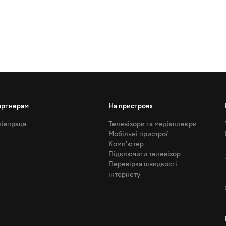
артнерам
На пристроях
івпраця
Телевізори та медіаплеєри
Мобільні пристрої
Комп'ютер
Підключити телевізор
Перевірка швидкості
інтернету