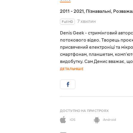
2011 - 2021
,
Пізнавальні
,
Розважа
7 хвилин
Full HD
Denis Geek - стримінговий авторс
потокового відео. Творець проєк
присвячений електроніці та мікро
смартфонам, планшетам, комп'ют
видобутку. Сам Денис вважає, щ
ДЕТАЛЬНІШЕ
ДОСТУПНО НА ПРИСТРОЯХ
iOS
Android