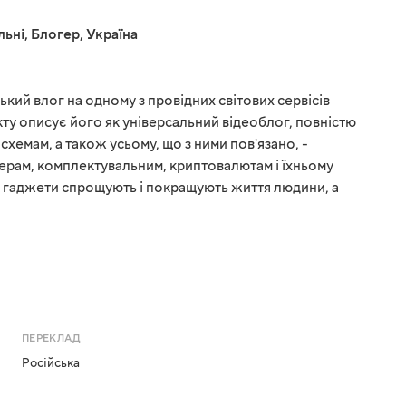
льні
,
Блогер
,
Україна
ький влог на одному з провідних світових сервісів
ту описує його як універсальний відеоблог, повністю
схемам, а також усьому, що з ними пов'язано, -
ерам, комплектувальним, криптовалютам і їхньому
о гаджети спрощують і покращують життя людини, а
ПЕРЕКЛАД
Російська