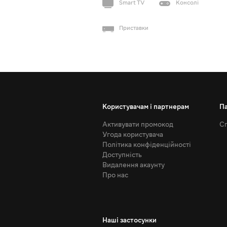
Smart TV
Консолі
Приставки
Користувачам і партнерам
П
Активувати промокод
Сп
Угода користувача
Політика конфіденційності
Доступність
Видалення акаунту
Про нас
Наші застосунки