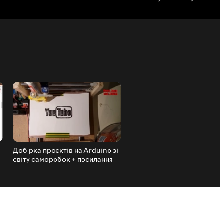
Добірка проєктів на Arduino зі
Збираємо конструктор
світу саморобок + посилання
осцилограф DSO150 з Кит
огляд осцилографа